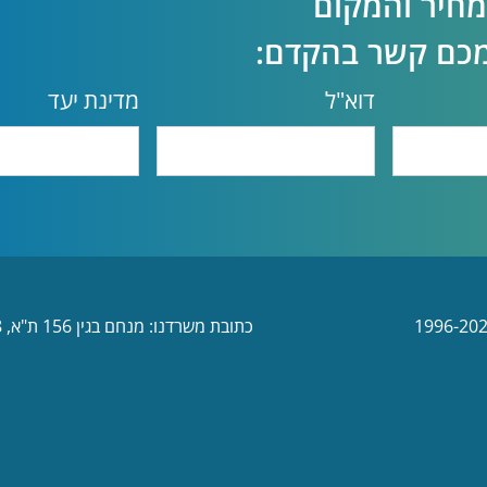
מחיר והמקום
עמכם קשר בהקדם:
דוא"ל
מדינת יעד
כתובת משרדנו: מנחם בגין 156 ת"א, 6492108 ת.ד. 57335. טל' 03-6374000