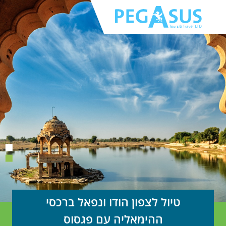
1
2
טיול לצפון הודו ונפאל ברכסי
ההימאליה עם פגסוס